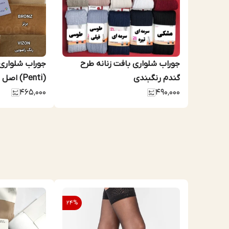
جوراب شلواری بافت زنانه طرح
جوراب شلواری 
گندم رنگبندی
(Penti) اصل - ضخامت ۱۵ دن
۴۶۵٬۰۰۰
۴۹۰٬۰۰۰
24
%