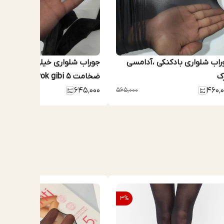
راب شلواری بادکنکی ،آدامسی
جوراب شلواری خیلی نازک پنتی
زک
ضخامت ۵ yok gibi
۰۰۰
۶۴۵٬۰۰۰
۵۶۵٬۰۰۰
۴۶۰٬۰
3
%