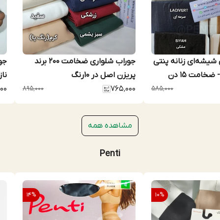
شیشه‌ای زنانه پنتی
جوراب شلواری ضخامت ۲۰۰ برند
جو
پریزن اصل در 10رنگ
نا
۰۰
۸۹۵٬۰۰۰
۷۶۵٬۰۰۰
۵۸۵٬۰۰۰
مشاهده همه
Penti
14
%
10
%