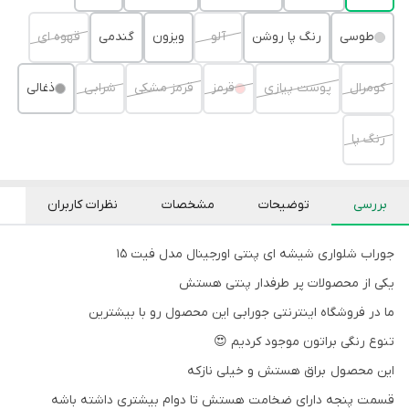
طوسی
رنگ پا روشن
آلو
ویزون
گندمی
قهوه ای
کومرال
پوست پیازی
قرمز
قرمز مشکی
شرابی
ذغالی
رنگ پا
بررسی
توضیحات
مشخصات
نظرات کاربران
جوراب شلواری شیشه ای پنتی اورجینال مدل فیت ۱۵
یکی از محصولات پر طرفدار پنتی هستش
ما در فروشگاه اینترنتی جورابی این محصول رو با بیشترین
تنوع رنگی براتون موجود کردیم 😍
این محصول براق هستش و خیلی نازکه
قسمت پنجه دارای ضخامت هستش تا دوام بیشتری داشته باشه