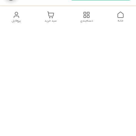
خانه
دسته‌بندی
سبد خرید
پروفایل
دسترسی سریع
ایده‌های استایل خاص
پیشنهادات و انتقادات
راهنمای خرید جوراب
تماس با ما
شلواری گن‌دار؛ ترفندهای
انتخاب مدل‌های فرم‌دهنده
جوراب شلواری ضخیم؛
راهنمای انتخاب دنیر
راهنمای خرید جوراب
مناسب برای استایل روزمره
شلواری نوزاد و کودک؛ نکات
و مجلسی
انتخاب جنس ضد