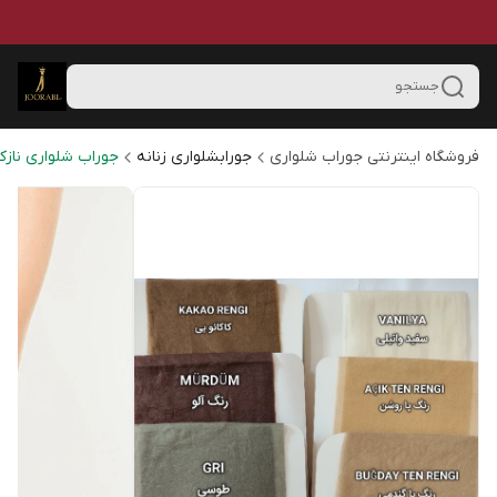
جستجو
فروشگاه اینترنتی جوراب شلواری
جورابشلواری زنانه
جوراب شلواری نازک