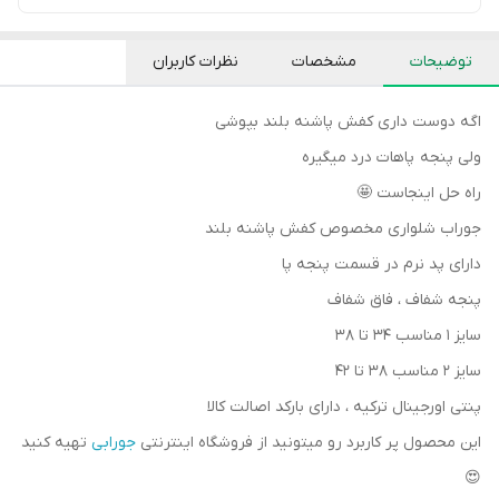
توضیحات
مشخصات
نظرات کاربران
اگه دوست داری کفش پاشنه بلند بپوشی
ولی پنجه پاهات درد میگیره
راه حل اینجاست 🤩
جوراب شلواری مخصوص کفش پاشنه بلند
دارای پد نرم در قسمت پنجه پا
پنجه شفاف ، فاق شفاف
سایز ۱ مناسب ۳۴ تا ۳۸
سایز ۲ مناسب ۳۸ تا ۴۲
پنتی اورجینال ترکیه ، دارای بارکد اصالت کالا
این محصول پر کاربرد رو میتونید از فروشگاه اینترنتی
جورابی
تهیه کنید
😍