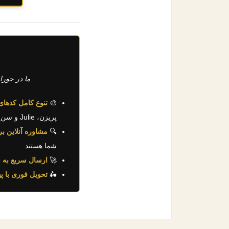
ما در جورا
🎨
تنوع کامل کدهای
پریزن، Julie و سن‌پالگرینو.
🔍
مشاوره آنلاین ب
شما هستند.
🚀
ارسال سریع به 
🛵
تحویل فوری با پی