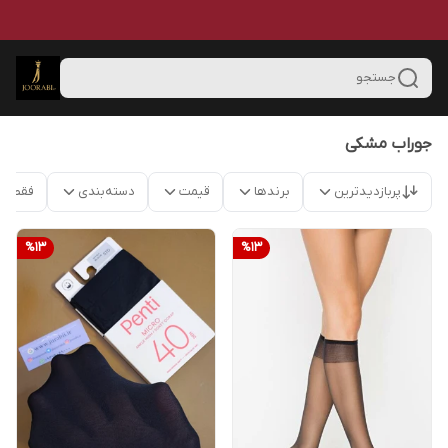
جستجو
جوراب مشکی
پربازدیدترین
برندها
قیمت
دسته‌بندی
فقط م
%
13
%
13