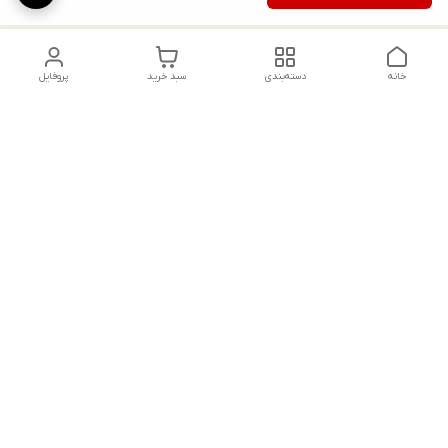
خانه
دسته‌بندی
سبد خرید
پروفایل
دسترسی سریع
ایده‌های استایل خاص
پیشنهادات و انتقادات
راهنمای خرید جوراب
تماس با ما
شلواری گن‌دار؛ ترفندهای
انتخاب مدل‌های فرم‌دهنده
جوراب شلواری ضخیم؛
راهنمای انتخاب دنیر
راهنمای خرید جوراب
مناسب برای استایل روزمره
شلواری نوزاد و کودک؛ نکات
و مجلسی
انتخاب جنس ضد