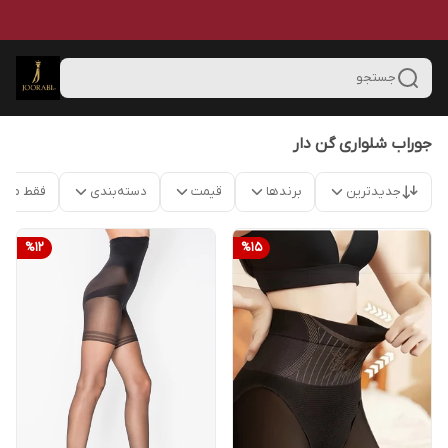
جستجو
جوراب شلواری گن دار
جدیدترین
برندها
قیمت
دسته‌بندی
فقط محص
%
12
%
15