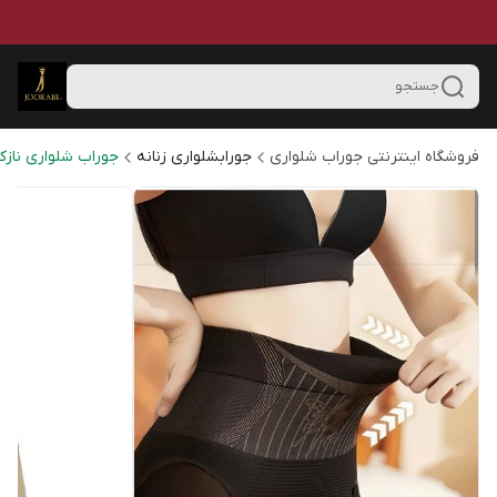
جستجو
فروشگاه اینترنتی جوراب شلواری
جورابشلواری زنانه
جوراب شلواری نازک