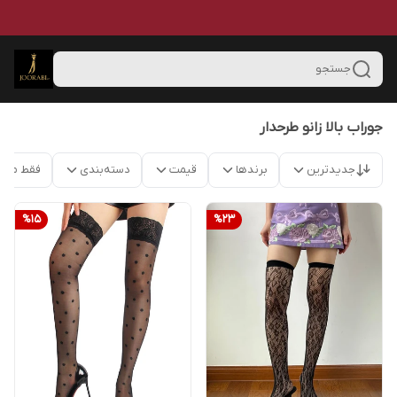
جستجو
جوراب بالا زانو طرحدار
جدیدترین
برندها
قیمت
دسته‌بندی
فقط محص
%
15
%
23