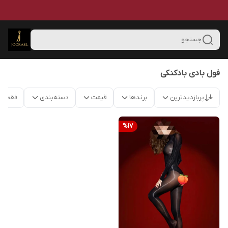
جستجو
فول بادی بادکنکی
پربازدیدترین
برندها
قیمت
دسته‌بندی
فقط م
%
17