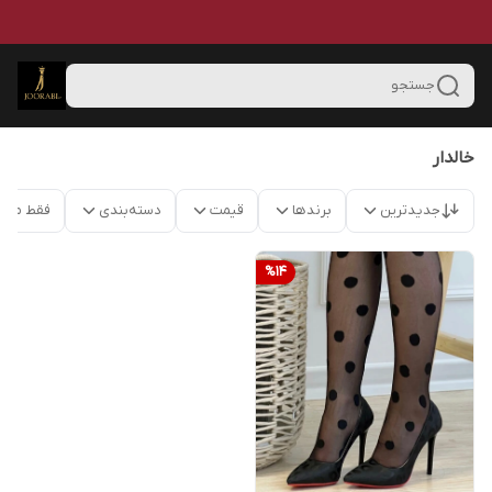
جستجو
خالدار
جدیدترین
برندها
قیمت
دسته‌بندی
فقط محص
%
14