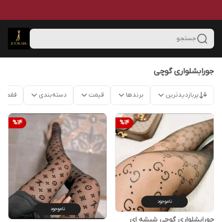
جستجو
جورابشلواری گوچی
پربازدیدترین
برندها
قیمت
دسته‌بندی
فقط م
%
14
%
14
ناموجود
ناموجود
جورابشلواری گوچی شیشه ای