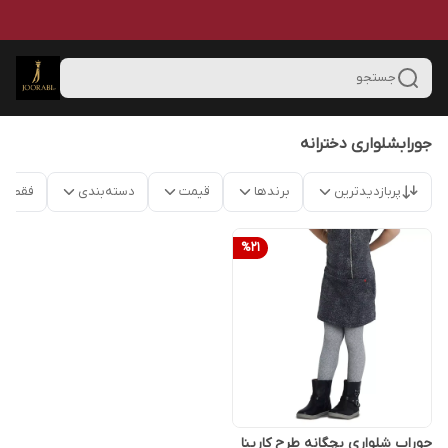
جستجو
جورابشلواری دخترانه
پربازدیدترین
برندها
قیمت
دسته‌بندی
فقط م
%
21
جوراب شلواری بچگانه طرح کارینا