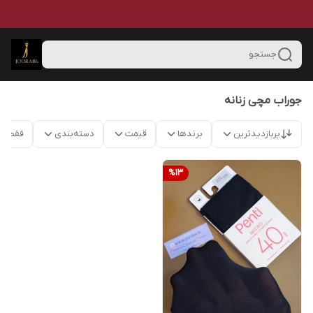
جستجو
جوراب مچی زنانه
پربازدیدترین
برندها
قیمت
دسته‌بندی
فقط م
%
13