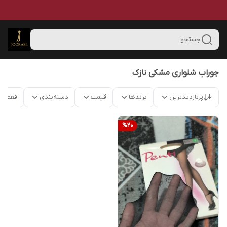
جستجو
جوراب شلواری مشکی نازک
پربازدیدترین
برندها
قیمت
دسته‌بندی
فقط م
%
20