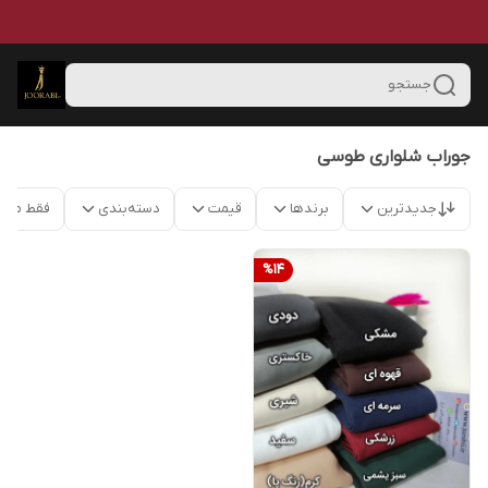
جستجو
جوراب شلواری طوسی
جدیدترین
برندها
قیمت
دسته‌بندی
فقط محص
%
14