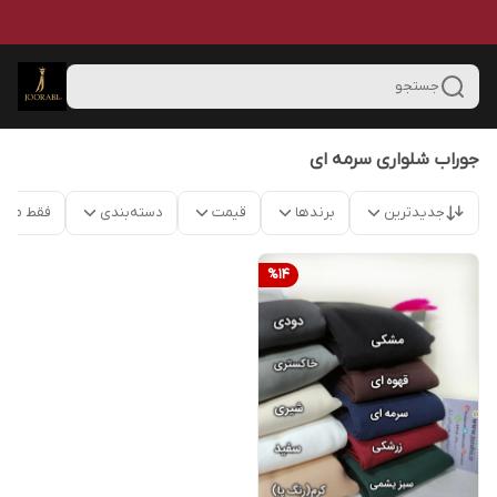
جستجو
جوراب شلواری سرمه ای
جدیدترین
برندها
قیمت
دسته‌بندی
فقط محص
%
14