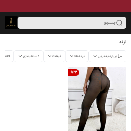
جستجو
ترند
پربازدیدترین
برندها
قیمت
دسته‌بندی
فقط م
%
22