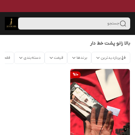
جستجو
بالا زانو پشت خط دار
پربازدیدترین
برندها
قیمت
دسته‌بندی
فقط م
%
10