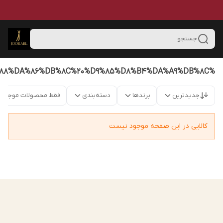
جستجو
%DA%AF%D9%88%DA%86%DB%8C%20%D9%85%D8%B4%DA%A9%DB%8C
جدیدترین
برندها
دسته‌بندی
فقط محصولات موجود
کالایی در این صفحه موجود نیست