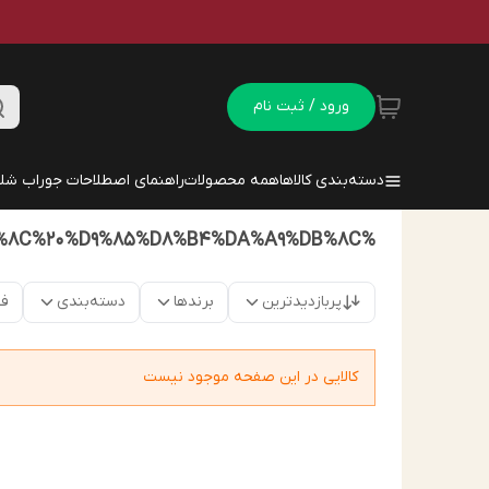
ورود / ثبت نام
دسته‌بندی کالاها
همه محصولات
راهنمای اصطلاحات جوراب شلو
%D8%AC%D9%88%D8%B1%D8%A7%D8%A8%20%D8%B4%DB%8C%D8%B4%D9%87%20%D8%A7%DB%8C%20%D9%85%D8%B4%DA%A9%DB%8C
پربازدیدترین
برندها
دسته‌بندی
فق
کالایی در این صفحه موجود نیست