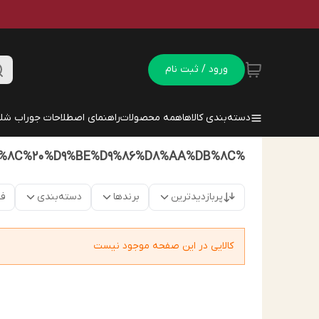
ورود / ثبت نام
دسته‌بندی کالاها
همه محصولات
راهنمای اصطلاحات جوراب شلو
%D8%AC%D9%88%D8%B1%D8%A7%D8%A8%20%D8%B4%D9%84%D9%88%D8%A7%D8%B1%DB%8C%20%D9%BE%D9%86%D8%AA%DB%8C
پربازدیدترین
برندها
دسته‌بندی
فق
کالایی در این صفحه موجود نیست