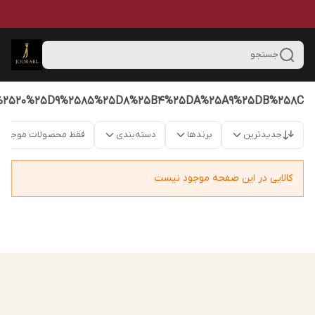
جستجو
%2520%25D9%2585%25D8%25B4%25DA%25A9%25DB%258C
جدیدترین
برندها
دسته‌بندی
فقط محصولات موجود
کالایی در این صفحه موجود نیست