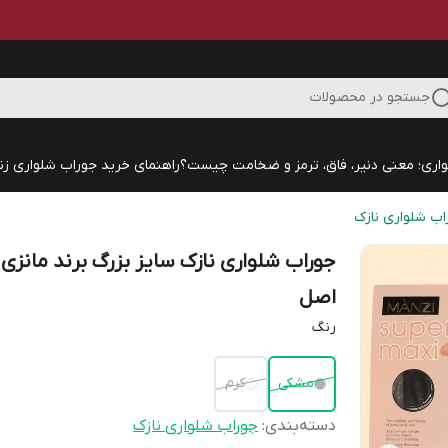
جستجو در محصولات
اری؛ معنی دنیر، فاق، ترمز و ضخامت چیست؟
راهنمای خرید جوراب شلواری زنا
اب شلواری نازک
جوراب شلواری نازک سایز بزرگ برند مانزی
اصل
رنگ
مشکی
کرم
دسته‌بندی
:
جوراب شلواری نازک