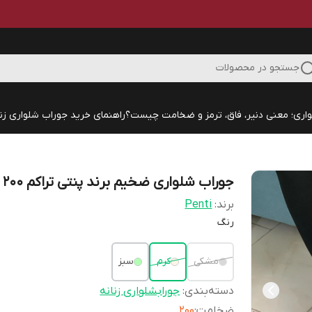
جستجو در محصولات
اری؛ معنی دنیر، فاق، ترمز و ضخامت چیست؟
راهنمای خرید جوراب شلواری زنا
جوراب شلواری ضخیم برند پنتی تراکم ۲۰۰
برند:
Penti
رنگ
مشکی
کرم
سبز
دسته‌بندی
:
جورابشلواری زنانه
ضخامت
:
۲۰۰