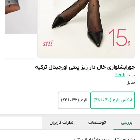
جورابشلواری خال دار ریز پنتی اورجینال ترکیه
برند:
Penti
سایز
ایکس لارج (۴۰ تا ۴۸)
لارج (۳۶ تا ۴۲)
بررسی
توضیحات
نظرات کاربران
یه جورابشلواری پر طرفدار از پنتی