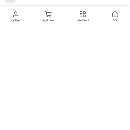
خانه
دسته‌بندی
سبد خرید
پروفایل
دسترسی سریع
ایده‌های استایل خاص
پیشنهادات و انتقادات
راهنمای خرید جوراب
تماس با ما
شلواری گن‌دار؛ ترفندهای
انتخاب مدل‌های فرم‌دهنده
جوراب شلواری ضخیم؛
راهنمای انتخاب دنیر
راهنمای خرید جوراب
مناسب برای استایل روزمره
شلواری نوزاد و کودک؛ نکات
و مجلسی
انتخاب جنس ضد