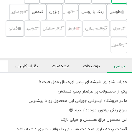
طوسی
رنگ پا روشن
آلو
ویزون
گندمی
قهوه ای
کومرال
پوست پیازی
قرمز
قرمز مشکی
شرابی
ذغالی
رنگ پا
بررسی
توضیحات
مشخصات
نظرات کاربران
جوراب شلواری شیشه ای پنتی اورجینال مدل فیت ۱۵
یکی از محصولات پر طرفدار پنتی هستش
ما در فروشگاه اینترنتی جورابی این محصول رو با بیشترین
تنوع رنگی براتون موجود کردیم 😍
این محصول براق هستش و خیلی نازکه
قسمت پنجه دارای ضخامت هستش تا دوام بیشتری داشته باشه