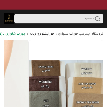
جستجو
فروشگاه اینترنتی جوراب شلواری
جورابشلواری زنانه
جوراب شلواری نازک