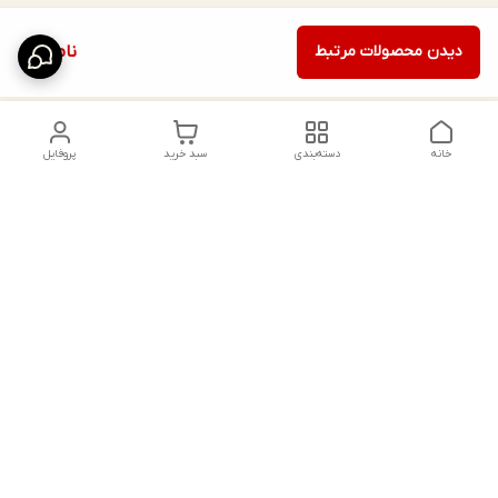
دیدن محصولات مرتبط
ناموجود
خانه
دسته‌بندی
سبد خرید
پروفایل
دسترسی سریع
ایده‌های استایل خاص
پیشنهادات و انتقادات
راهنمای خرید جوراب
تماس با ما
شلواری گن‌دار؛ ترفندهای
انتخاب مدل‌های فرم‌دهنده
جوراب شلواری ضخیم؛