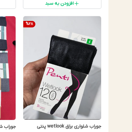
افزودن به سبد
%
28
جوراب شلواری براق wetlook پنتی
جوراب شل