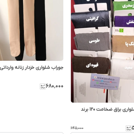
جوراب شلواری خزدار زنانه واردات
۶۸۰٬۰۰۰
جوراب شلواری براق ضخامت 120 برند
۶۴۵٬۰۰۰