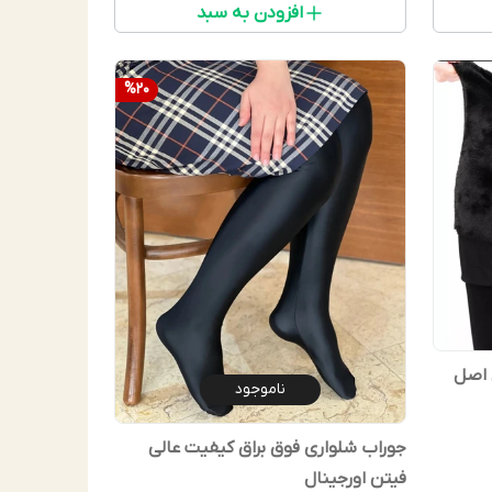
افزودن به سبد
%
20
ی اصل
ناموجود
جوراب شلواری فوق براق کیفیت عالی
فیتن اورجینال