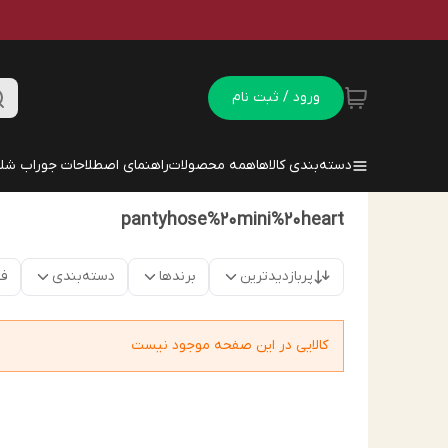
ورود / ثبت نام
دسته‌بندی کالاها
همه محصولات
راهنمای اصطلاحات جوراب شلو
pantyhose%20mini%20heart
پربازدیدترین
برندها
دسته‌بندی
فق
کالایی در این صفحه موجود نیست