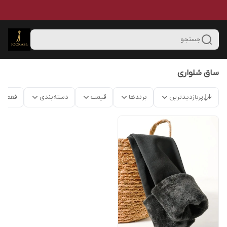
جستجو
ساق شلواری
پربازدیدترین
برندها
قیمت
دسته‌بندی
فقط م