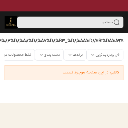
جستجو
%D9%84%D8%A8%D8%A7%D8%B3_%D8%AA%D8%B1%DA%A9
پربازدیدترین
برندها
دسته‌بندی
فقط محصولات موجو
کالایی در این صفحه موجود نیست