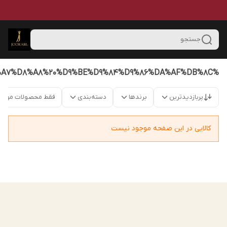
جستجو
%D8%AC%D9%88%D8%B1%D8%A7%D8%A8%20%D9%BE%D9%84%D9%86%DA%AF%DB%8C
پربازدیدترین
برندها
دسته‌بندی
فقط محصولات موجو
کالایی در این صفحه موجود نیست