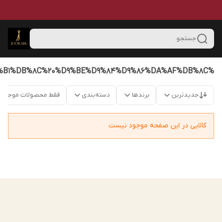
جستجو
%D8%AC%D9%88%D8%B1%D8%A7%D8%A8%20%D8%B4%D9%84%D9%88%D8%A7%D8%B1%DB%8C%20%D9%BE%D9%84%D9%86%DA%AF%DB%8C
جدیدترین
برندها
دسته‌بندی
فقط محصولات موجود
کالایی در این صفحه موجود نیست