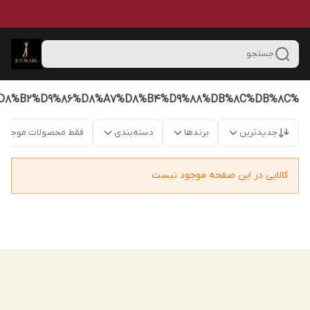
جستجو
%D8%AC%D9%88%D8%B1%D8%A7%D8%A8%20%D8%B4%D9%84%D9%88%D8%A7%D8%B1%DB%8C%20%D9%85%D9%86%D8%A7%D8%B3%D8%A8%20%D8%B1%D9%88%D8%A7%D8%A8%D8%B7%20%D8%B2%D9%86%D8%A7%D8%B4%D9%88%DB%8C%DB%8C
جدیدترین
برندها
دسته‌بندی
فقط محصولات موجود
کالایی در این صفحه موجود نیست