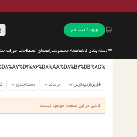
ورود / ثبت نام
دسته‌بندی کالاها
همه محصولات
راهنمای اصطلاحات جوراب شلو
%D8%AC%D9%88%D8%B1%D8%A7%D8%A8%20%D8%B4%D9%84%D9%88%D8%A7%D8%B1%DB%8C%20%D9%81%D8%A7%D9%86%D8%AA%D8%B2%DB%8C
پربازدیدترین
برندها
دسته‌بندی
فق
کالایی در این صفحه موجود نیست