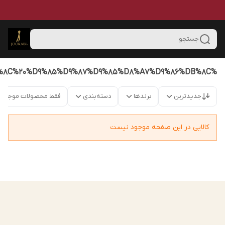
جستجو
%D8%AC%D9%88%D8%B1%D8%A7%D8%A8%20%D8%B4%D9%84%D9%88%D8%A7%D8%B1%DB%8C%20%D8%B4%D9%81%D8%A7%D9%81%20%D8%A8%D8%B1%D8%A7%DB%8C%20%D9%85%D9%87%D9%85%D8%A7%D9%86%DB%8C
جدیدترین
برندها
دسته‌بندی
فقط محصولات موجود
کالایی در این صفحه موجود نیست