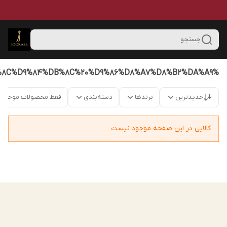
جستجو
%D8%AC%D9%88%D8%B1%D8%A7%D8%A8%20%D8%B4%D9%84%D9%88%D8%A7%D8%B1%DB%8C%20%D8%AE%DB%8C%D9%84%DB%8C%20%D9%86%D8%A7%D8%B2%DA%A9
جدیدترین
برندها
دسته‌بندی
فقط محصولات موجود
کالایی در این صفحه موجود نیست