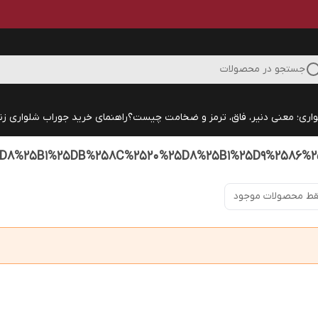
جستجو در محصولات
اری؛ معنی دنیر، فاق، ترمز و ضخامت چیست؟
راهنمای خرید جوراب شلواری زنا
D8%25B1%25DB%258C%2520%25D8%25B1%25D9%2586%
ط محصولات موجود