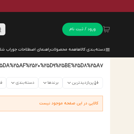
ورود / ثبت نام
دسته‌بندی کالاها
همه محصولات
راهنمای اصطلاحات جوراب شلو
25DA%25AF%2520%25D9%25BE%25D8%25A7
پربازدیدترین
برندها
دسته‌بندی
فق
کالایی در این صفحه موجود نیست