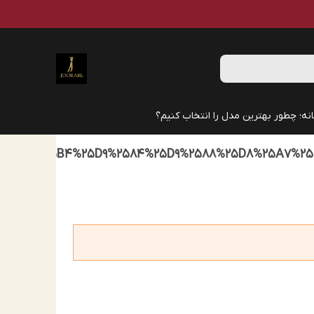
نه؛ چطور بهترین مدل را انتخاب کنیم؟
%25D8%25B4%25D9%2584%25D9%2588%25D8%25A7%25