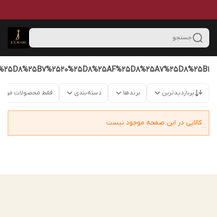
جستجو
%25D8%25B7%2520%25D8%25AF%25D8%25A7%25D8%25B1
پربازدیدترین
برندها
دسته‌بندی
فقط محصولات موجو
کالایی در این صفحه موجود نیست