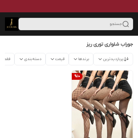
جستجو
جوراب شلواری توری ریز
پربازدیدترین
برندها
قیمت
دسته‌بندی
فقط م
%
10