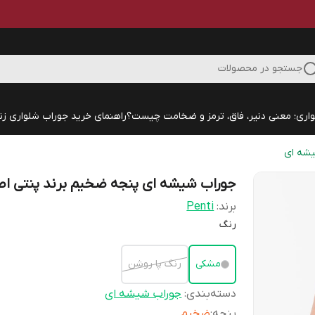
جستجو در محصولات
اری؛ معنی دنیر، فاق، ترمز و ضخامت چیست؟
راهنمای خرید جوراب شلواری زنا
شه ای
جوراب شیشه ای پنجه ضخیم برند پنتی ا
برند:
Penti
رنگ
مشکی
رنگ پا روشن
دسته‌بندی
:
جوراب شیشه ای
پنجه
:
ضخیم